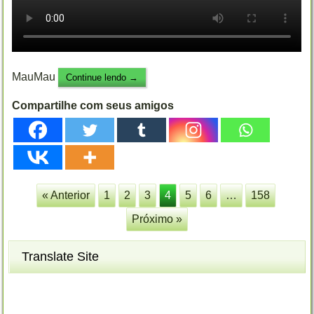
MauMau
Continue lendo
→
Compartilhe com seus amigos
« Anterior
1
2
3
4
5
6
…
158
Próximo »
Translate Site