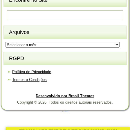
Encontre no Site
Arquivos
Arquivos
RGPD
Política de Privacidade
Termos e Condições
Desenvolvido por Brasil Themes
Copyright © 2026. Todos os direitos autorais reservados.
Designed by
Brasil Themes
.