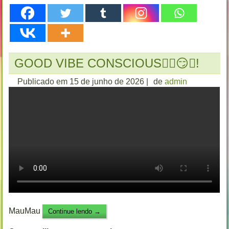
GOOD VIBE CONSCIOUS✌🏻😏💯!
Publicado em
15 de junho de 2026
|
de
admin
MauMau
Continue lendo
→