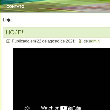
CONTATO
hoje
HOJE!
Publicado em
22 de agosto de 2021
|
de
admin