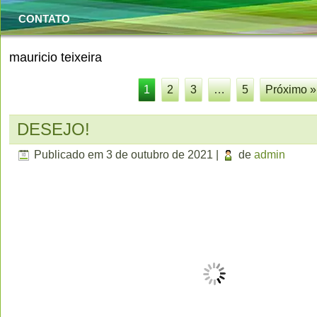
CONTATO
mauricio teixeira
1
2
3
…
5
Próximo »
DESEJO!
Publicado em
3 de outubro de 2021
|
de
admin