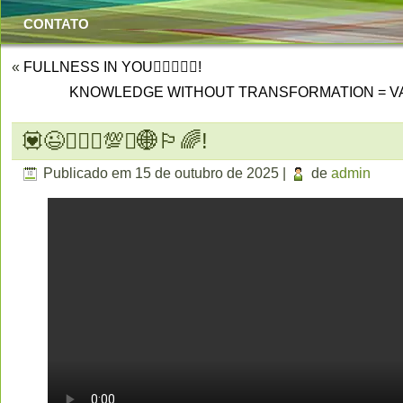
CONTATO
«
FULLNESS IN YOU🐦‍🔥🌐😃🌀!
KNOWLEDGE WITHOUT TRANSFORMATION = VANIT
💟😉🧙🏻‍♂️💯✨🌐🏳️‍🌈!
Publicado em
15 de outubro de 2025
|
de
admin