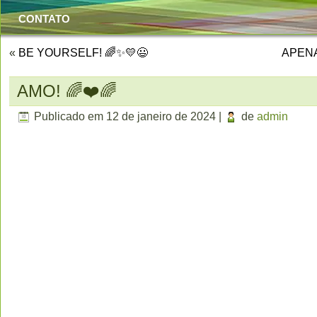
CONTATO
«
BE YOURSELF! 🌈✨💛😃
APENA
AMO! 🌈❤️🌈
Publicado em
12 de janeiro de 2024
|
de
admin