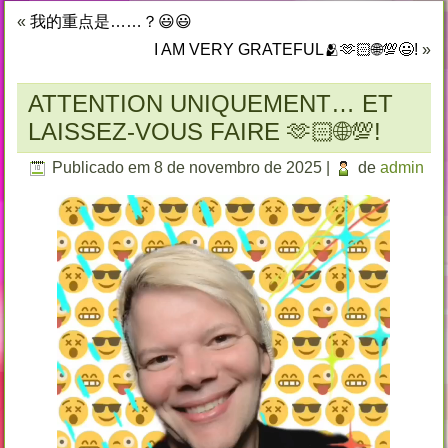
«
我的重点是……？😃😃
I AM VERY GRATEFUL🫂🫶🏻🌐💯😃!
»
ATTENTION UNIQUEMENT… ET
LAISSEZ-VOUS FAIRE 🫶🏻🌐💯!
Publicado em
8 de novembro de 2025
|
de
admin