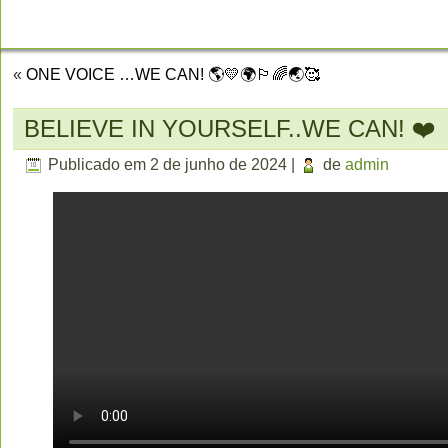
CONTATO
«
ONE VOICE …WE CAN! 🌎💛🌍🏳️‍🌈🌏🥰
BELIEVE IN YOURSELF..WE CAN! ❤️
Publicado em
2 de junho de 2024
|
de
admin