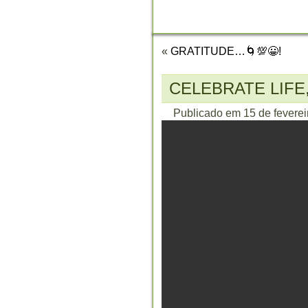
CONTATO
«
GRATITUDE…🌀💯😀!
CELEBRATE LIFE,
Publicado em
15 de fevere