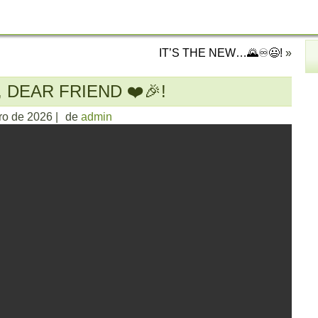
IT’S THE NEW…🌄♾️😃!
»
 DEAR FRIEND ❤️🎉!
iro de 2026
|
de
admin