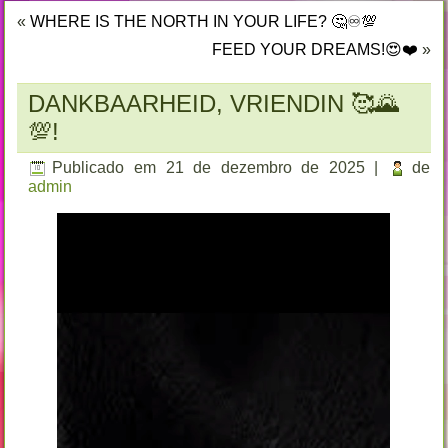
«
WHERE IS THE NORTH IN YOUR LIFE? 🤔♾️💯
FEED YOUR DREAMS!😍❤️
»
DANKBAARHEID, VRIENDIN 🥰🌄
💯!
Publicado em
21 de dezembro de 2025
|
de
admin