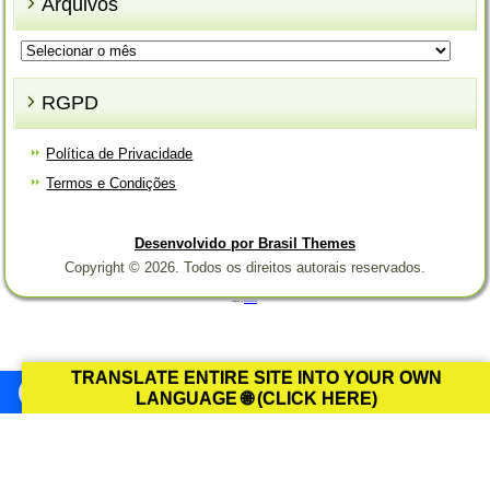
Arquivos
Arquivos
RGPD
Política de Privacidade
Termos e Condições
Desenvolvido por Brasil Themes
Copyright © 2026. Todos os direitos autorais reservados.
Designed by
Brasil Themes
.
TRANSLATE ENTIRE SITE INTO YOUR OWN
LANGUAGE 🌐 (CLICK HERE)