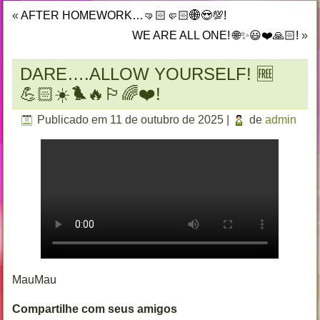
«
AFTER HOMEWORK…🤜🏻🤛🏻🌐😍💯!
WE ARE ALL ONE! 🌐✨😃❤️🙏🏻!
»
DARE….ALLOW YOURSELF! 🆓
💪🏻☀️🐦‍🔥🏳️‍🌈❤️!
Publicado em
11 de outubro de 2025
|
de
admin
MauMau
Compartilhe com seus amigos