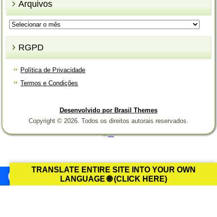
Arquivos
Arquivos
RGPD
Política de Privacidade
Termos e Condições
Desenvolvido por Brasil Themes
Copyright © 2026. Todos os direitos autorais reservados.
Designed by
Brasil Themes
.
TRANSLATE ENTIRE SITE INTO YOUR OWN
LANGUAGE 🌐 (CLICK HERE)