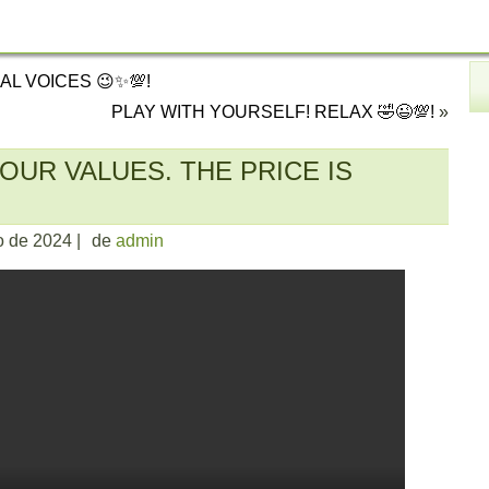
AL VOICES 😉✨💯!
PLAY WITH YOURSELF! RELAX 🤣😉💯!
»
OUR VALUES. THE PRICE IS
o de 2024
|
de
admin