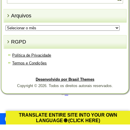
Arquivos
Arquivos
RGPD
Política de Privacidade
Termos e Condições
Desenvolvido por Brasil Themes
Copyright © 2026. Todos os direitos autorais reservados.
Designed by
Brasil Themes
.
TRANSLATE ENTIRE SITE INTO YOUR OWN
LANGUAGE 🌐 (CLICK HERE)