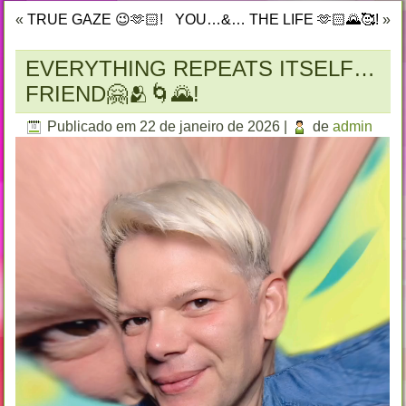
«
TRUE GAZE 😉🫶🏻!
YOU…&… THE LIFE 🫶🏻🌄🥰!
»
EVERYTHING REPEATS ITSELF…
FRIEND🤗🫂🌀🌄!
Publicado em
22 de janeiro de 2026
|
de
admin