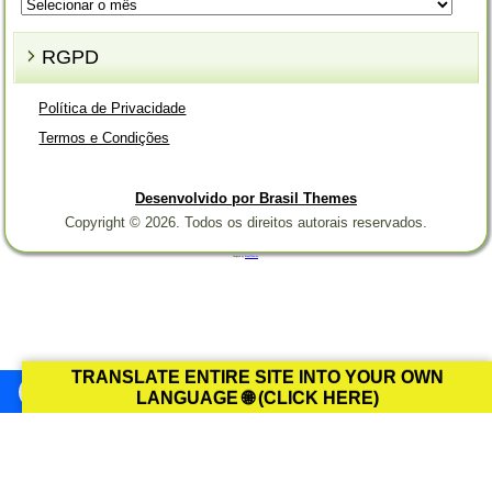
Arquivos
RGPD
Política de Privacidade
Termos e Condições
Desenvolvido por Brasil Themes
Copyright © 2026. Todos os direitos autorais reservados.
Designed by
Brasil Themes
.
TRANSLATE ENTIRE SITE INTO YOUR OWN
LANGUAGE 🌐 (CLICK HERE)