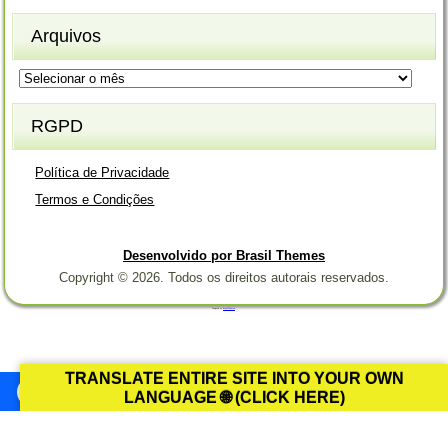
Arquivos
Arquivos
RGPD
Política de Privacidade
Termos e Condições
Desenvolvido por Brasil Themes
Copyright © 2026. Todos os direitos autorais reservados.
Designed by
Brasil Themes
.
TRANSLATE ENTIRE SITE INTO YOUR OWN
LANGUAGE 🌐 (CLICK HERE)