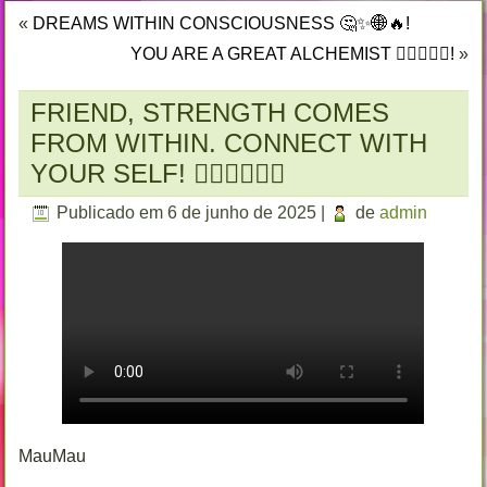
«
DREAMS WITHIN CONSCIOUSNESS 🤔✨🌐🔥!
YOU ARE A GREAT ALCHEMIST 🐦‍🔥🌐❤️‍🔥!
»
FRIEND, STRENGTH COMES
FROM WITHIN. CONNECT WITH
YOUR SELF! 🐦‍🔥🐦‍🔥🐦‍🔥
Publicado em
6 de junho de 2025
|
de
admin
MauMau