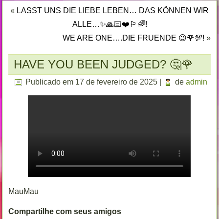
«
LASST UNS DIE LIEBE LEBEN… DAS KÖNNEN WIR
ALLE…✨🙏🏻❤️🏳️‍🌈!
WE ARE ONE….DIE FRUENDE 😉🌹💯!
»
HAVE YOU BEEN JUDGED? 🤔🌹
Publicado em
17 de fevereiro de 2025
|
de
admin
MauMau
Compartilhe com seus amigos