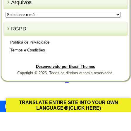
Arquivos
Arquivos
RGPD
Política de Privacidade
Termos e Condições
Desenvolvido por Brasil Themes
Copyright © 2026. Todos os direitos autorais reservados.
Designed by
Brasil Themes
.
TRANSLATE ENTIRE SITE INTO YOUR OWN
LANGUAGE 🌐 (CLICK HERE)