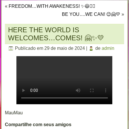
«
FREEDOM…WITH AWAKENESS! ✨😃🏳️‍🌈
BE YOU….WE CAN! 😉🤗💛
»
HERE THE WORLD IS
WELCOMES…COMES! 🤗✨💛
Publicado em
29 de maio de 2024
|
de
admin
MauMau
Compartilhe com seus amigos