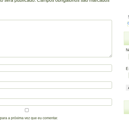
o será publicado.
Campos obrigatórios são marcados
N
E
para a próxima vez que eu comentar.