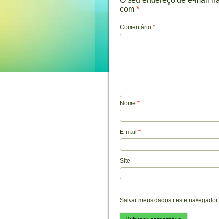
O seu endereço de e-mail nã
com
*
Comentário
*
Nome
*
E-mail
*
Site
Salvar meus dados neste navegador 