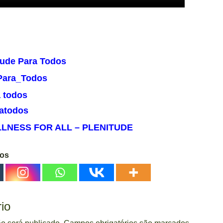
tude Para Todos
Para_Todos
a todos
atodos
ULLNESS FOR ALL – PLENITUDE
gos
io