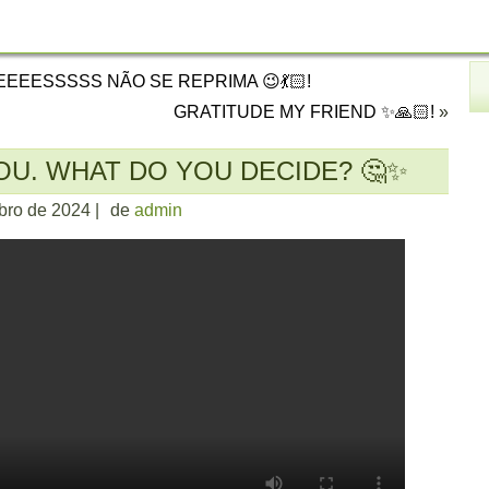
EESSSSS NÃO SE REPRIMA 😉💃🏻!
GRATITUDE MY FRIEND ✨🙏🏻!
»
YOU. WHAT DO YOU DECIDE? 🤔✨
bro de 2024
|
de
admin