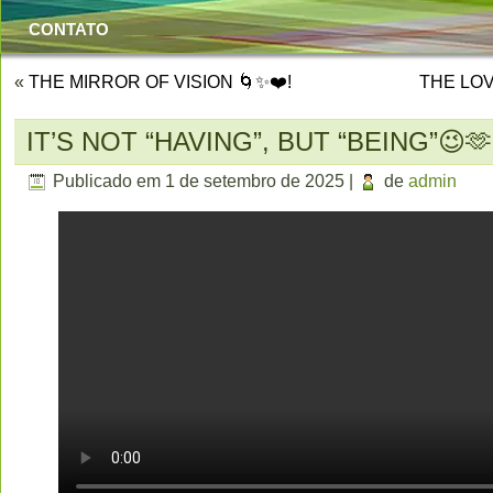
CONTATO
«
THE MIRROR OF VISION 🌀✨❤️!
THE LOVE
IT’S NOT “HAVING”, BUT “BEING”😉
Publicado em
1 de setembro de 2025
|
de
admin