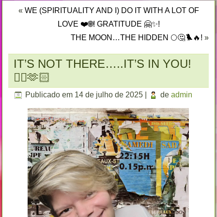
«
WE (SPIRITUALITY AND I) DO IT WITH A LOT OF
LOVE ❤️🌐! GRATITUDE 🤗✨!
THE MOON…THE HIDDEN 🌕🤔🐦‍🔥!
»
IT’S NOT THERE…..IT’S IN YOU!
🐦‍🔥🫶🏻
Publicado em
14 de julho de 2025
|
de
admin