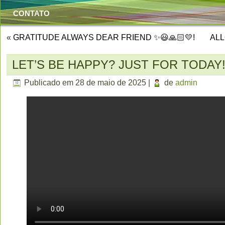
CONTATO
«
GRATITUDE ALWAYS DEAR FRIEND ✨😃🙏🏻💛!
ALL
LET’S BE HAPPY? JUST FOR TODAY!
Publicado em
28 de maio de 2025
|
de
admin