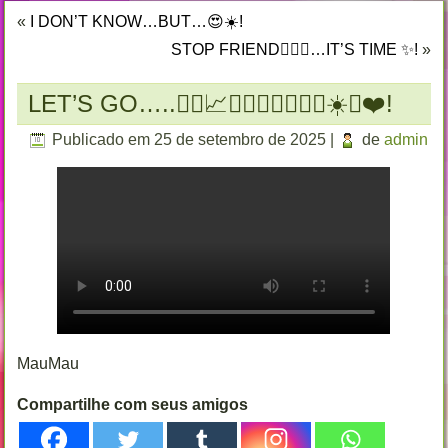
«
I DON’T KNOW…BUT…😍☀️!
STOP FRIEND🙅🏻‍♂️…IT’S TIME ✨!
»
LET’S GO…..⛹🏻📈🧘🏻‍♂️💲🧙🏻‍♂️☀️🌐❤️!
Publicado em
25 de setembro de 2025
|
de
admin
MauMau
Compartilhe com seus amigos