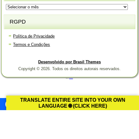
Arquivos
RGPD
Política de Privacidade
Termos e Condições
Desenvolvido por Brasil Themes
Copyright © 2026. Todos os direitos autorais reservados.
Designed by
Brasil Themes
.
TRANSLATE ENTIRE SITE INTO YOUR OWN
LANGUAGE 🌐 (CLICK HERE)