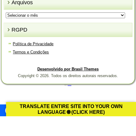
Arquivos
Arquivos
RGPD
Política de Privacidade
Termos e Condições
Desenvolvido por Brasil Themes
Copyright © 2026. Todos os direitos autorais reservados.
Designed by
Brasil Themes
.
TRANSLATE ENTIRE SITE INTO YOUR OWN
LANGUAGE 🌐 (CLICK HERE)