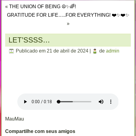
«
THE UNION OF BEING ☮️✨🌈!
GRATITUDE FOR LIFE…..FOR EVERYTHING! ❤️✨❤️✨
»
LET’SSSS…
Publicado em
21 de abril de 2024
|
de
admin
MauMau
Compartilhe com seus amigos