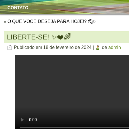
CONTATO
«
O QUE VOCÊ DESEJA PARA HOJE!? 🤔✨
LIBERTE-SE! ✨❤️🌈
Publicado em
18 de fevereiro de 2024
|
de
admin