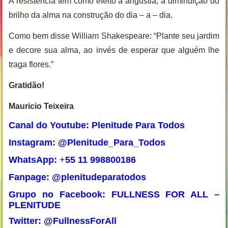
A resistência tem como efeito a angústia; a diminuição do
brilho da alma na construção do dia – a – dia.
Como bem disse William Shakespeare: “Plante seu jardim
e decore sua alma, ao invés de esperar que alguém lhe
traga flores.”
Gratidão!
Mauricio Teixeira
Canal do Youtube: Plenitude Para Todos
Instagram: @Plenitude_Para_Todos
WhatsApp:
+
55 11 998800186
Fanpage: @plenitudeparatodos
Grupo no Facebook: FULLNESS FOR ALL –
PLENITUDE
Twitter: @FullnessForAll