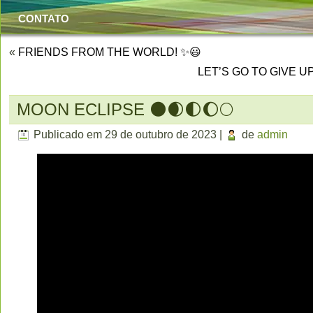
CONTATO
«
FRIENDS FROM THE WORLD! ✨😃
LET’S GO TO GIVE U
MOON ECLIPSE 🌑🌒🌓🌔🌕
Publicado em
29 de outubro de 2023
|
de
admin