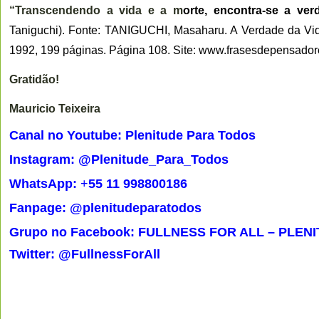
“Transcendendo a vida e a m
orte, encontra-se a ver
Taniguchi
). Fonte: TANIGUCHI, Masaharu. A Verdade da Vida
1992, 199 páginas. Página 108. Site: www.frasesdepensador
Gratidão!
Mauricio Teixeira
Canal no Youtube: Plenitude Para Todos
Instagram: @Plenitude_Para_Todos
WhatsApp:
+
55 11 998800186
Fanpage: @plenitudeparatodos
Grupo no Facebook: FULLNESS FOR ALL – PLEN
Twitter: @FullnessForAll