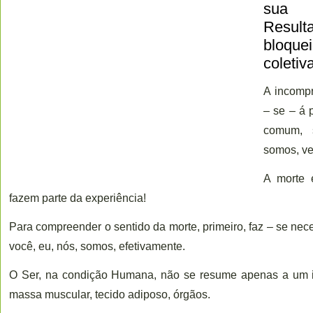
sua 
Result
bloque
coletiv
A incompr
– se – á 
comum, 
somos, ve
A morte 
fazem parte da experiência!
Para compreender o sentido da morte, primeiro, faz – se n
você, eu, nós, somos, efetivamente.
O Ser, na condição Humana, não se resume apenas a um in
massa muscular, tecido adiposo, órgãos.