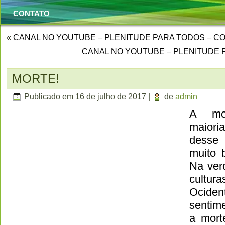
CONTATO
«
CANAL NO YOUTUBE – PLENITUDE PARA TODOS –
CANAL NO YOUTUBE – PLENITUDE 
MORTE!
Publicado em
16 de julho de 2017
|
de
admin
A mo
maior
desse 
muito 
Na ver
cultura
Ociden
sentim
a mort