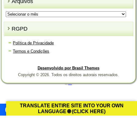
Arquivos
Arquivos
RGPD
Política de Privacidade
Termos e Condições
Desenvolvido por Brasil Themes
Copyright © 2026. Todos os direitos autorais reservados.
Designed by
Brasil Themes
.
TRANSLATE ENTIRE SITE INTO YOUR OWN
LANGUAGE 🌐 (CLICK HERE)