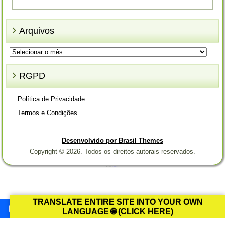
Arquivos
Arquivos
RGPD
Política de Privacidade
Termos e Condições
Desenvolvido por Brasil Themes
Copyright © 2026. Todos os direitos autorais reservados.
Designed by
Brasil Themes
.
TRANSLATE ENTIRE SITE INTO YOUR OWN
LANGUAGE 🌐 (CLICK HERE)