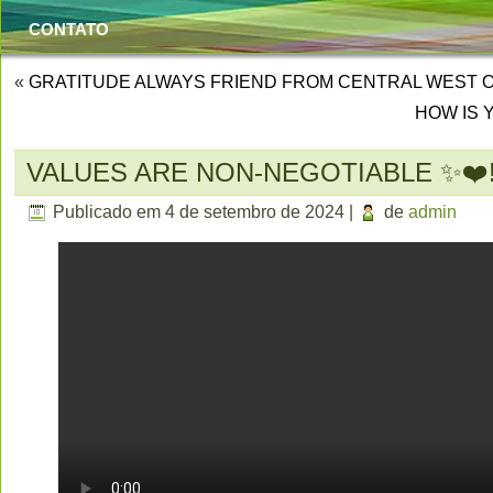
CONTATO
«
GRATITUDE ALWAYS FRIEND FROM CENTRAL WEST O
HOW IS 
VALUES ARE NON-NEGOTIABLE ✨❤️
Publicado em
4 de setembro de 2024
|
de
admin