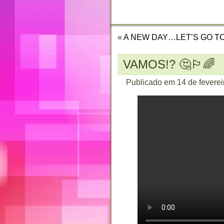
CONTATO
«
A NEW DAY…LET’S GO T
VAMOS!? 🤔🏳️‍🌈
Publicado em
14 de fevere