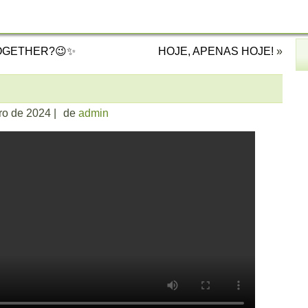
OGETHER?😉✨
HOJE, APENAS HOJE!
»
iro de 2024
|
de
admin