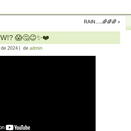
RAIN…..🌈🌈🌈
»
W!? 😱🤔😉✨❤️
o de 2024
|
de
admin