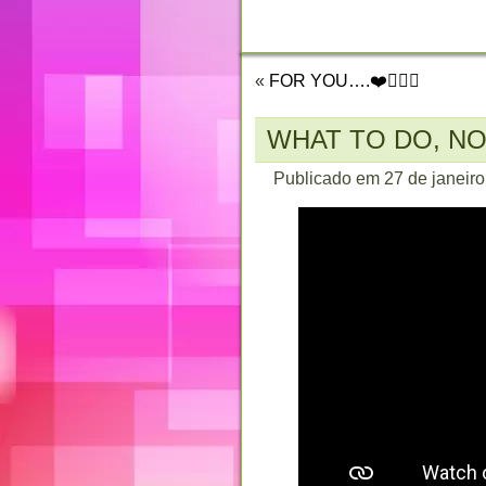
CONTATO
«
FOR YOU….❤️🏳️‍🌈🤗
WHAT TO DO, NO
Publicado em
27 de janeir