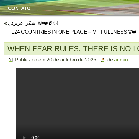
CONTATO
«
شكرا عزيزتي! 😃❤️🫂✨!
124 COUNTRIES IN ONE PLACE – MT FULLNESS 🌐❤️
WHEN FEAR RULES, THERE IS NO LO
Publicado em
20 de outubro de 2025
|
de
admin