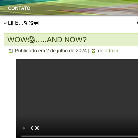
CONTATO
«
LIFE…🌀🥰❤️!
WOW😱…..AND NOW?
Publicado em
2 de julho de 2024
|
de
admin