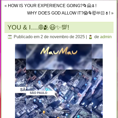
«
HOW IS YOUR EXPERIENCE GOING?🌀🤗🌷!
WHY DOES GOD ALLOW IT?😱🌀🤯🫶🏻🌷!
»
YOU & I….🌐🫂😃✨💯!
Publicado em
2 de novembro de 2025
|
de
admin